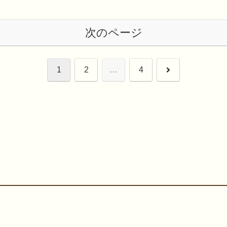
次のページ
次
1
2
…
4
へ