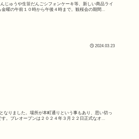
取り扱い店舗
まんじゅうや生笹だんごシフォンケーキ等、新しい商品ライ
金曜の午前１０時から午後４時まで。観桜会の期間...
お知らせ
上越コラム
2024.03.23
会社概要
お問い合わせ
ととなりました。場所が本町通りという事もあり、思い切っ
す。プレオープンは２０２４年３月２２日正式なオ...