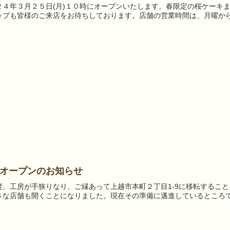
２４年３月２５日(月)１０時にオープンいたします。春限定の桜ケーキ
ップも皆様のご来店をお待ちしております。店舗の営業時間は、月曜から
オープンのお知らせ
度、工房が手狭りなり、ご縁あって上越市本町２丁目1-9に移転するこ
さな店舗も開くことになりました。現在その準備に邁進しているところで