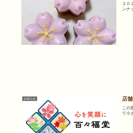
２０
ンナ
店舗
お知らせ
この
て小